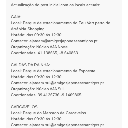
n
Actualização do post inicial com os locais actuais:
s
a
GAIA:
g
Local: Parque de estacionamento do Feu Vert perto do
e
Arrábida Shopping
m
Horário: das 09:30 ás 12:30
Contacto:
ajateam@amigosjaponesesantigos.pt
Organização: Núcleo AJA Norte
Coordenadas: 41.138665, -8.640863
CALDAS DA RAINHA:
Local: Parque de estacionamento da Expoeste
Horário: das 09:30 ás 12:30
Contacto:
ajateam.sul@amigosjaponesesantigos.pt
Organização: Núcleo AJA Sul
Coordenadas: 39.4126736,-9.1469865
CARCAVELOS:
Local: Parque do Mercado de Carcavelos
Horário: das 09:30 ás 12:30
Contacto:
ajateam.sul@amigosjaponesesantigos.pt