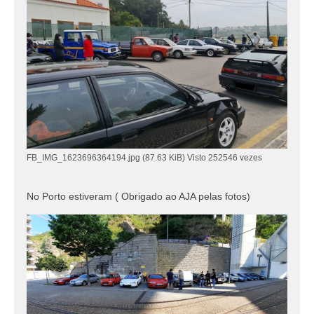
FB_IMG_1623696364194.jpg (87.63 KiB) Visto 252546 vezes
No Porto estiveram ( Obrigado ao AJA pelas fotos)