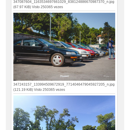
347087604_1163534697661029_838124886670987370_n.jpg
(67.97 KiB) Visto 250365 vezes
347243157_133994509672919_7714046479045927205_n.jpg
(121.19 KiB) Visto 250365 vezes