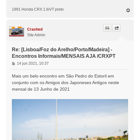
e
1991 Honda CRX 1.6iVT preto
T
m
o
p
o
Crashed
Site Admin
Re: [Lisboa/Foz do Arelho/Porto/Madeira] -
Encontros Informais/MENSAIS AJA /CRXPT
M
14 jun 2021, 10:37
e
n
Mais um belo encontro em São Pedro do Estoril em
s
conjunto com os Amigos dos Japoneses Antigos neste
a
mensal de 13 Junho de 2021
g
e
m