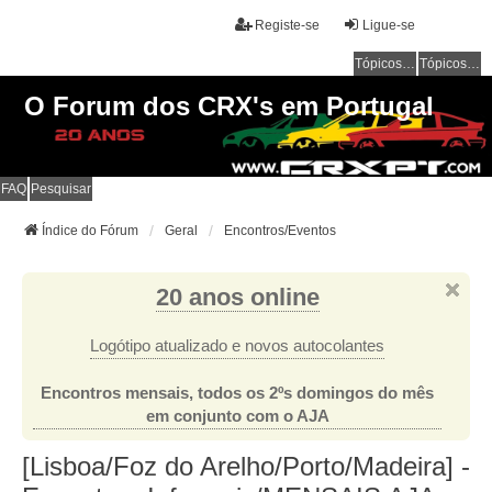
Registe-se
Ligue-se
Tópicos sem resposta
Tópicos ativos
O Forum dos CRX's em Portugal
FAQ
Pesquisar
Índice do Fórum
Geral
Encontros/Eventos
20 anos online
Logótipo atualizado e novos autocolantes
Encontros mensais, todos os 2ºs domingos do mês
em conjunto com o AJA
[Lisboa/Foz do Arelho/Porto/Madeira] -