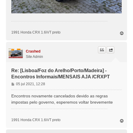
1991 Honda CRX 1.6iVT preto
T
o
p
o
Crashed
Site Admin
Re: [Lisboa/Foz do Arelho/Porto/Madeira] -
Encontros Informais/MENSAIS AJA /CRXPT
M
05 jul 2021, 12:28
e
n
Encontros novamente cancelados devido as regras
s
impostas pelo governo, esperemos voltar brevemente
a
g
e
1991 Honda CRX 1.6iVT preto
T
m
o
p