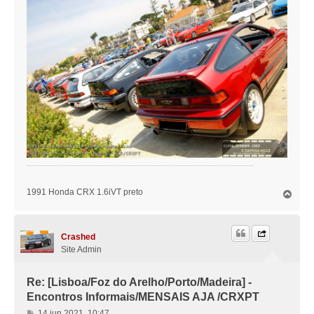
1991 Honda CRX 1.6iVT preto
T
o
p
o
Crashed
Site Admin
Re: [Lisboa/Foz do Arelho/Porto/Madeira] -
Encontros Informais/MENSAIS AJA /CRXPT
M
14 jun 2021, 10:47