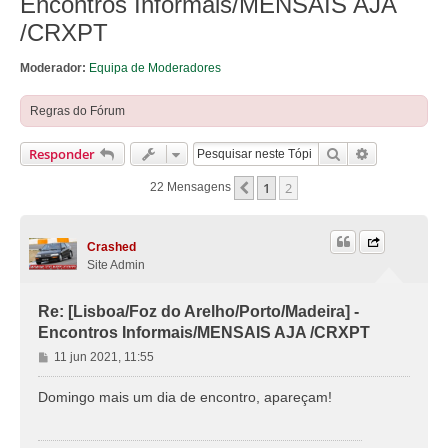
Encontros Informais/MENSAIS AJA
/CRXPT
Moderador:
Equipa de Moderadores
Regras do Fórum
Pesquisar
Pesquisa Av
Responder
1
2
Anterior
22 Mensagens
Crashed
Site Admin
Re: [Lisboa/Foz do Arelho/Porto/Madeira] -
Encontros Informais/MENSAIS AJA /CRXPT
M
11 jun 2021, 11:55
e
n
Domingo mais um dia de encontro, apareçam!
s
a
g