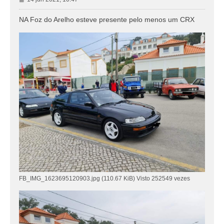
e
n
NA Foz do Arelho esteve presente pelo menos um CRX
s
a
g
e
m
FB_IMG_1623695120903.jpg (110.67 KiB) Visto 252549 vezes