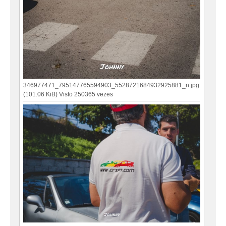
346977471_795147765594903_5528721684932925881_n.jpg
(101.06 KiB) Visto 250365 vezes