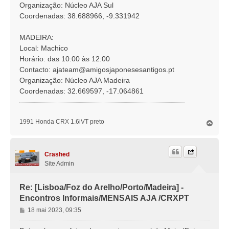
Organização: Núcleo AJA Sul
Coordenadas: 38.688966, -9.331942
MADEIRA:
Local: Machico
Horário: das 10:00 às 12:00
Contacto:
ajateam@amigosjaponesesantigos.pt
Organização: Núcleo AJA Madeira
Coordenadas: 32.669597, -17.064861
1991 Honda CRX 1.6iVT preto
T
o
p
o
Crashed
Site Admin
Re: [Lisboa/Foz do Arelho/Porto/Madeira] -
Encontros Informais/MENSAIS AJA /CRXPT
M
18 mai 2023, 09:35
e
n