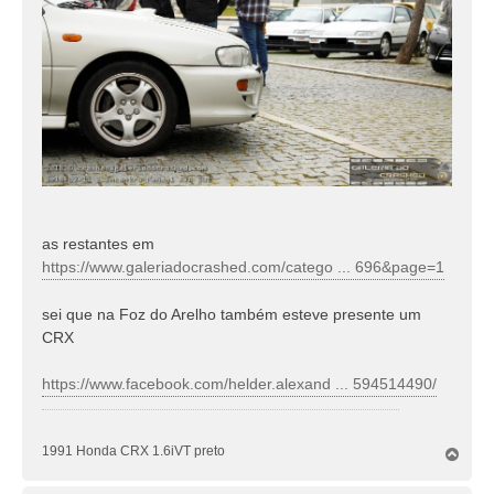
as restantes em
https://www.galeriadocrashed.com/catego ... 696&page=1
sei que na Foz do Arelho também esteve presente um
CRX
https://www.facebook.com/helder.alexand ... 594514490/
1991 Honda CRX 1.6iVT preto
T
o
p