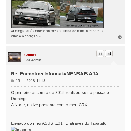
«Fotografar é colocar na mesma linha de mira, a cabeça, o
olho e o coração.»
T
o
p
o
Contas
Site Admin
Re: Encontros Informais/MENSAIS AJA
M
15 jan 2018, 11:18
e
n
O primeiro encontro de 2018 realizou-se no passado
s
Domingo.
a
A Norte, estive presente com o meu CRX.
g
e
m
Enviado do meu ASUS_Z01HD através do Tapatalk