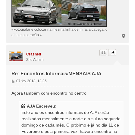
«Fotografar é colocar na mesma linha de mira, a cabeça, o
olho e o coração.»
T
o
p
o
Crashed
Site Admin
Re: Encontros Informais/MENSAIS AJA
M
07 fev 2018, 13:35
e
n
Agora também com encontro no centro
s
a
AJA Escreveu:
g
Este ano os encontros informais do AJA serão
e
realizados mensalmente a norte e a sul ao segundo
m
domingo de cada mês. O próximo é já no dia 11 de
Fevereiro e pela primeira vez, haverá encontro na