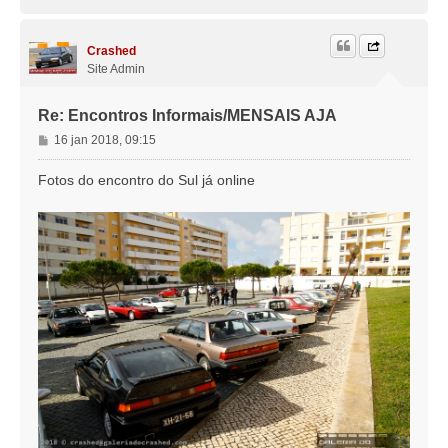
o
m
p
o
Crashed
Site Admin
Re: Encontros Informais/MENSAIS AJA
M
16 jan 2018, 09:15
e
n
Fotos do encontro do Sul já online
s
a
g
e
m