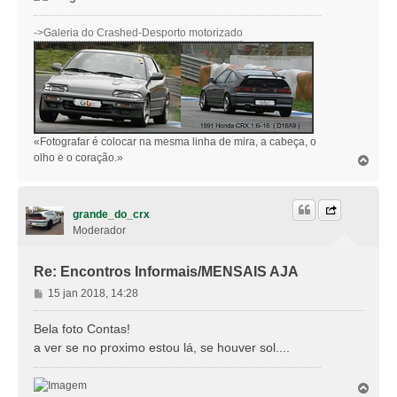
->Galeria do Crashed-Desporto motorizado
«Fotografar é colocar na mesma linha de mira, a cabeça, o
olho e o coração.»
T
o
p
o
grande_do_crx
Moderador
Re: Encontros Informais/MENSAIS AJA
M
15 jan 2018, 14:28
e
n
Bela foto Contas!
s
a ver se no proximo estou lá, se houver sol....
a
g
T
e