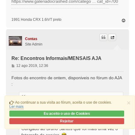
https://www.galeriadocrashed.com/catego ... cat_id=700
1991 Honda CRX 1.6iVT preto
T
o
p
o
Contas
Site Admin
Re: Encontros Informais/MENSAIS AJA
M
12 ago 2019, 12:36
e
n
Fotos do encontro de ontem, disponiveis no fórum do AJA
s
:
a
g
AJA Team Escreveu:
e
×
Ao continuar a sua visita ao fórum, aceita o use de cookies.
Aqui ficam as fotos dos encontros realizados este
m
Ler mais
domingo! :thumbsup
Eu aceito o uso de Cookies
Rejeitar
No Porto foi assim:
Obrigado ao Bruno Santos que foi mais uma vez o