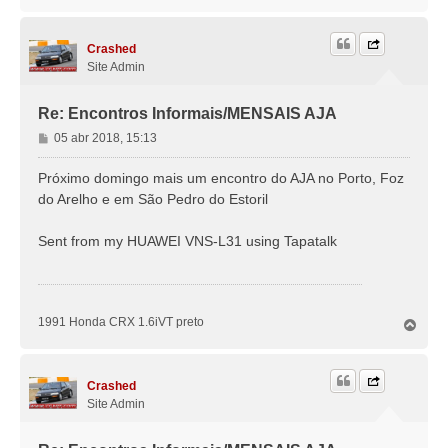
o
p
o
Crashed
Site Admin
Re: Encontros Informais/MENSAIS AJA
M
05 abr 2018, 15:13
e
n
Próximo domingo mais um encontro do AJA no Porto, Foz
s
do Arelho e em São Pedro do Estoril
a
g
Sent from my HUAWEI VNS-L31 using Tapatalk
e
m
1991 Honda CRX 1.6iVT preto
T
o
p
o
Crashed
Site Admin