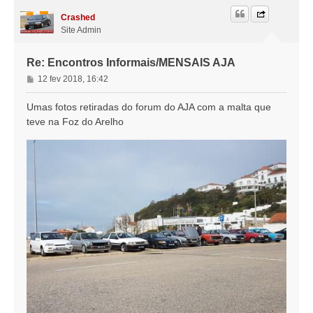
o
Crashed
Site Admin
Re: Encontros Informais/MENSAIS AJA
M
12 fev 2018, 16:42
e
n
Umas fotos retiradas do forum do AJA com a malta que
s
teve na Foz do Arelho
a
g
e
m