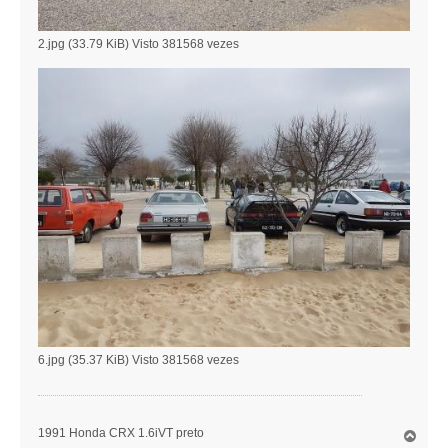
2.jpg (33.79 KiB) Visto 381568 vezes
6.jpg (35.37 KiB) Visto 381568 vezes
1991 Honda CRX 1.6iVT preto
T