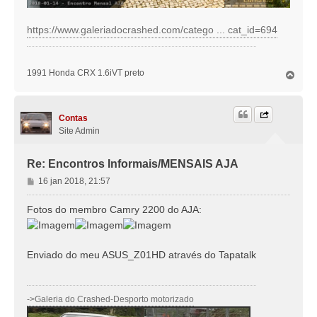
https://www.galeriadocrashed.com/catego ... cat_id=694
1991 Honda CRX 1.6iVT preto
T
o
p
o
Contas
Site Admin
Re: Encontros Informais/MENSAIS AJA
M
16 jan 2018, 21:57
e
n
Fotos do membro Camry 2200 do AJA:
s
a
g
Enviado do meu ASUS_Z01HD através do Tapatalk
e
m
->Galeria do Crashed-Desporto motorizado