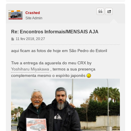
p
o
Crashed
Site Admin
Re: Encontros Informais/MENSAIS AJA
M
11 fev 2018, 20:27
e
n
aqui ficam as fotos de hoje em São Pedro do Estoril
s
a
Tive a entrega da aguarela do meu CRX by
g
Yoshiharu Miyakawa
, termos a sua presença
e
complementa mesmo o espírito japonês
m