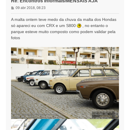
Re: Encontros Informais/MENSAIS AJA
M
09 abr 2018, 08:23
e
n
A malta ontem teve medo da chuva da malta dos Hondas
s
só apareci eu com CRX e um S800
, no entanto o
a
parque esteve muito composto como podem validar pela
g
fotos
e
m