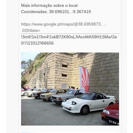
Mais informação sobre o local
Coordenadas: 38.696101, -9.367419
https://www.google.pt/maps/@38.6959873, ...
.02t/data=
!3m6!1e1!3m4!1skB72K80sLXAcnMAS9H1SMw!2e
0!7i13312!8i6656