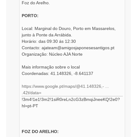
Foz do Arelho.
PORTO:
Local: Marginal do Douro, Porto em Massarelos,
junto à Ponte da Arrábida.
Horário: das 09:30 ás 12:30
Contacto:
ajateam@amigosjaponesesantigos.pt
Organização: Núcleo AJA Norte
Mais informação sobre o local
Coordenadas: 41.148326, -8.641137
https://www.google.pt/maps/@41.148326,- ...
.42t/data=
!3m4!1e1!3m2!1siR0reLn2cG3zBmqiJneeKQ!2e0?
hl=pt-PT
FOZ DO ARELHO: