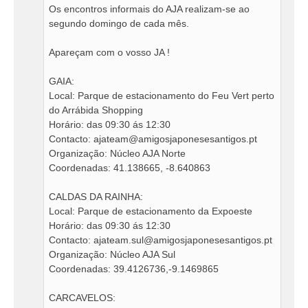
Os encontros informais do AJA realizam-se ao
e
segundo domingo de cada mês.
m
Apareçam com o vosso JA !
GAIA:
Local: Parque de estacionamento do Feu Vert perto
do Arrábida Shopping
Horário: das 09:30 ás 12:30
Contacto:
ajateam@amigosjaponesesantigos.pt
Organização: Núcleo AJA Norte
Coordenadas: 41.138665, -8.640863
CALDAS DA RAINHA:
Local: Parque de estacionamento da Expoeste
Horário: das 09:30 ás 12:30
Contacto:
ajateam.sul@amigosjaponesesantigos.pt
Organização: Núcleo AJA Sul
Coordenadas: 39.4126736,-9.1469865
CARCAVELOS: