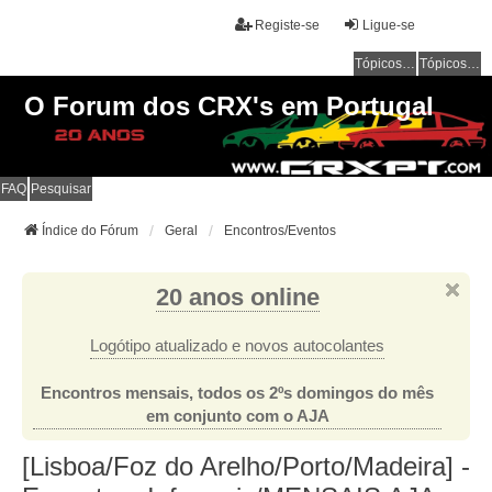
Registe-se
Ligue-se
Tópicos sem resposta
Tópicos ativos
O Forum dos CRX's em Portugal
FAQ
Pesquisar
Índice do Fórum
Geral
Encontros/Eventos
20 anos online
Logótipo atualizado e novos autocolantes
Encontros mensais, todos os 2ºs domingos do mês
em conjunto com o AJA
[Lisboa/Foz do Arelho/Porto/Madeira] -