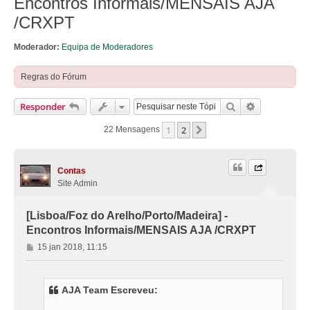
Encontros Informais/MENSAIS AJA
/CRXPT
Moderador:
Equipa de Moderadores
Regras do Fórum
Pesquisar
Pesquisa Av
Responder
1
2
Próximo
22 Mensagens
Contas
Site Admin
[Lisboa/Foz do Arelho/Porto/Madeira] -
Encontros Informais/MENSAIS AJA /CRXPT
M
15 jan 2018, 11:15
e
n
s
AJA Team Escreveu:
a
g