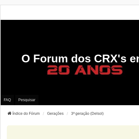
O Forum dos CRX's e
FAQ
Pesquisar
Índice do Fórum
Gerações
3ª geração (Delsol)