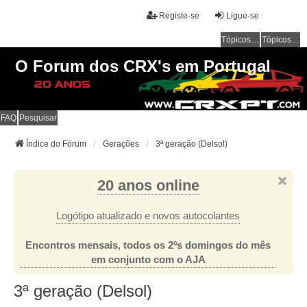
Registe-se
Ligue-se
Tópicos sem resposta
Tópicos ativos
O Forum dos CRX's em Portugal
FAQ
Pesquisar
Índice do Fórum
Gerações
3ª geração (Delsol)
20 anos online
Logótipo atualizado e novos autocolantes
Encontros mensais, todos os 2ºs domingos do mês
em conjunto com o AJA
3ª geração (Delsol)