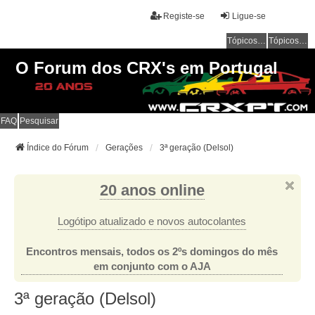
Registe-se
Ligue-se
Tópicos sem resposta
Tópicos ativos
O Forum dos CRX's em Portugal
FAQ
Pesquisar
Índice do Fórum
Gerações
3ª geração (Delsol)
20 anos online
Logótipo atualizado e novos autocolantes
Encontros mensais, todos os 2ºs domingos do mês
em conjunto com o AJA
3ª geração (Delsol)