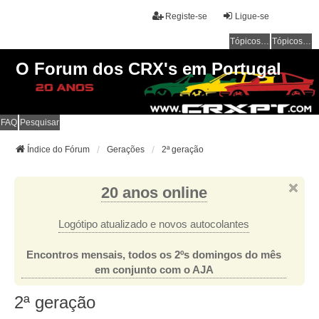
Registe-se
Ligue-se
Tópicos sem resposta
Tópicos ativos
O Forum dos CRX's em Portugal
FAQ
Pesquisar
Índice do Fórum
Gerações
2ª geração
20 anos online
Logótipo atualizado e novos autocolantes
Encontros mensais, todos os 2ºs domingos do mês
em conjunto com o AJA
2ª geração