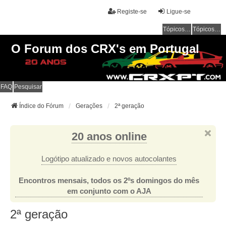
Registe-se
Ligue-se
Tópicos sem resposta
Tópicos ativos
O Forum dos CRX's em Portugal
FAQ
Pesquisar
Índice do Fórum
Gerações
2ª geração
20 anos online
Logótipo atualizado e novos autocolantes
Encontros mensais, todos os 2ºs domingos do mês
em conjunto com o AJA
2ª geração