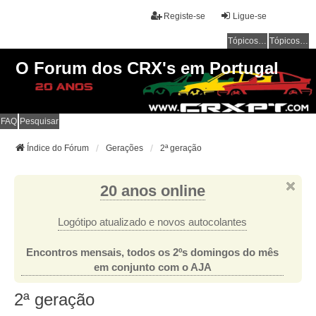
Registe-se
Ligue-se
Tópicos sem resposta
Tópicos ativos
O Forum dos CRX's em Portugal
FAQ
Pesquisar
Índice do Fórum
Gerações
2ª geração
20 anos online
Logótipo atualizado e novos autocolantes
Encontros mensais, todos os 2ºs domingos do mês
em conjunto com o AJA
2ª geração