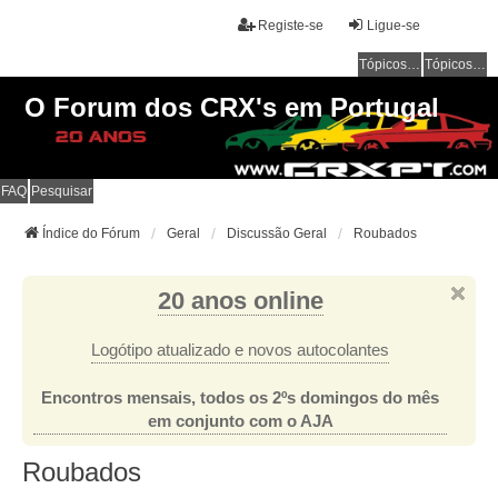
Registe-se
Ligue-se
Tópicos sem resposta
Tópicos ativos
O Forum dos CRX's em Portugal
FAQ
Pesquisar
Índice do Fórum
Geral
Discussão Geral
Roubados
20 anos online
Logótipo atualizado e novos autocolantes
Encontros mensais, todos os 2ºs domingos do mês
em conjunto com o AJA
Roubados