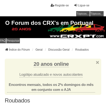
Registe-se
Ligue-se
Tópicos sem resposta
Tópicos ativos
O Forum dos CRX's em Portugal
FAQ
Pesquisar
Índice do Fórum
Geral
Discussão Geral
Roubados
20 anos online
Logótipo atualizado e novos autocolantes
Encontros mensais, todos os 2ºs domingos do mês
em conjunto com o AJA
Roubados