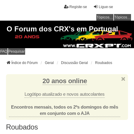
Registe-se
Ligue-se
Tópicos sem resposta
Tópicos ativos
O Forum dos CRX's em Portugal
FAQ
Pesquisar
Índice do Fórum
Geral
Discussão Geral
Roubados
20 anos online
Logótipo atualizado e novos autocolantes
Encontros mensais, todos os 2ºs domingos do mês
em conjunto com o AJA
Roubados