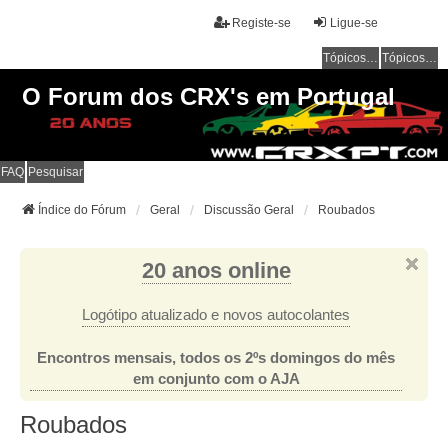
Registe-se
Ligue-se
Tópicos sem resposta
Tópicos ativos
O Forum dos CRX's em Portugal
FAQ
Pesquisar
Índice do Fórum
Geral
Discussão Geral
Roubados
20 anos online
Logótipo atualizado e novos autocolantes
Encontros mensais, todos os 2ºs domingos do mês
em conjunto com o AJA
Roubados