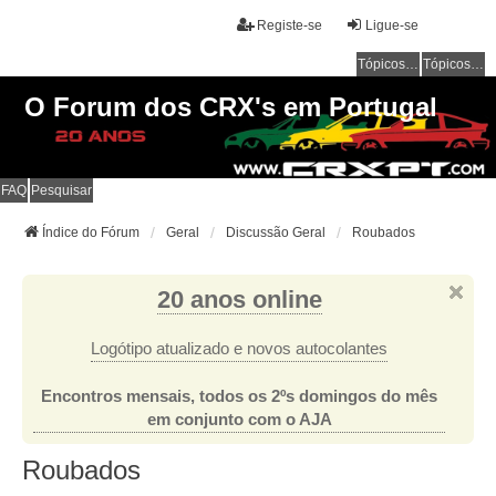
Registe-se
Ligue-se
Tópicos sem resposta
Tópicos ativos
O Forum dos CRX's em Portugal
FAQ
Pesquisar
Índice do Fórum
Geral
Discussão Geral
Roubados
20 anos online
Logótipo atualizado e novos autocolantes
Encontros mensais, todos os 2ºs domingos do mês
em conjunto com o AJA
Roubados