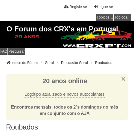
Registe-se
Ligue-se
Tópicos sem resposta
Tópicos ativos
O Forum dos CRX's em Portugal
FAQ
Pesquisar
Índice do Fórum
Geral
Discussão Geral
Roubados
20 anos online
Logótipo atualizado e novos autocolantes
Encontros mensais, todos os 2ºs domingos do mês
em conjunto com o AJA
Roubados