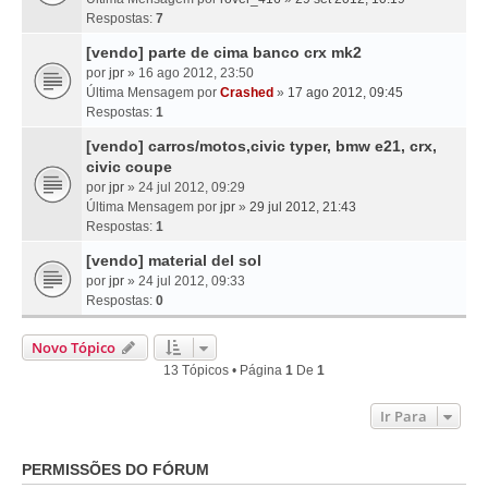
Respostas:
7
[vendo] parte de cima banco crx mk2
por
jpr
» 16 ago 2012, 23:50
Última Mensagem por
Crashed
»
17 ago 2012, 09:45
Respostas:
1
[vendo] carros/motos,civic typer, bmw e21, crx,
civic coupe
por
jpr
» 24 jul 2012, 09:29
Última Mensagem por
jpr
»
29 jul 2012, 21:43
Respostas:
1
[vendo] material del sol
por
jpr
» 24 jul 2012, 09:33
Respostas:
0
Novo Tópico
13 Tópicos • Página
1
De
1
Ir Para
PERMISSÕES DO FÓRUM