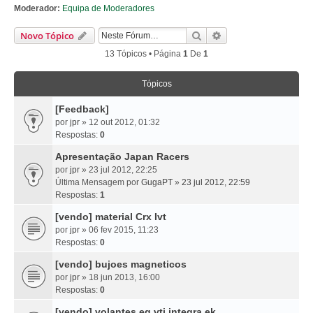
Moderador:
Equipa de Moderadores
Pesquisar
Pesquisa Avançada
Novo Tópico
13 Tópicos • Página
1
De
1
Tópicos
[Feedback]
por
jpr
» 12 out 2012, 01:32
Respostas:
0
Apresentação Japan Racers
por
jpr
» 23 jul 2012, 22:25
Última Mensagem por
GugaPT
»
23 jul 2012, 22:59
Respostas:
1
[vendo] material Crx Ivt
por
jpr
» 06 fev 2015, 11:23
Respostas:
0
[vendo] bujoes magneticos
por
jpr
» 18 jun 2013, 16:00
Respostas:
0
[vendo] volantes eg vti integra ek