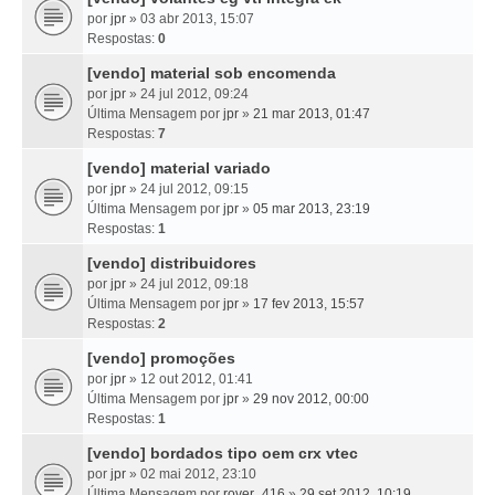
por
jpr
» 03 abr 2013, 15:07
Respostas:
0
[vendo] material sob encomenda
por
jpr
» 24 jul 2012, 09:24
Última Mensagem por
jpr
»
21 mar 2013, 01:47
Respostas:
7
[vendo] material variado
por
jpr
» 24 jul 2012, 09:15
Última Mensagem por
jpr
»
05 mar 2013, 23:19
Respostas:
1
[vendo] distribuidores
por
jpr
» 24 jul 2012, 09:18
Última Mensagem por
jpr
»
17 fev 2013, 15:57
Respostas:
2
[vendo] promoções
por
jpr
» 12 out 2012, 01:41
Última Mensagem por
jpr
»
29 nov 2012, 00:00
Respostas:
1
[vendo] bordados tipo oem crx vtec
por
jpr
» 02 mai 2012, 23:10
Última Mensagem por
rover_416
»
29 set 2012, 10:19