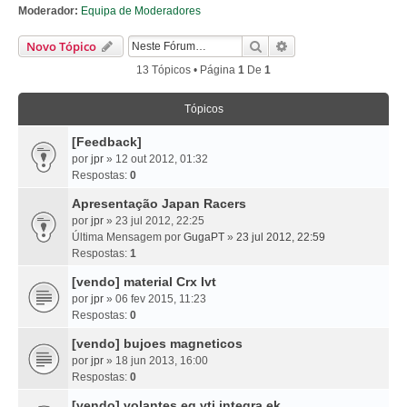
Moderador:
Equipa de Moderadores
Pesquisar
Pesquisa Avançada
Novo Tópico
13 Tópicos • Página
1
De
1
Tópicos
[Feedback]
por
jpr
» 12 out 2012, 01:32
Respostas:
0
Apresentação Japan Racers
por
jpr
» 23 jul 2012, 22:25
Última Mensagem por
GugaPT
»
23 jul 2012, 22:59
Respostas:
1
[vendo] material Crx Ivt
por
jpr
» 06 fev 2015, 11:23
Respostas:
0
[vendo] bujoes magneticos
por
jpr
» 18 jun 2013, 16:00
Respostas:
0
[vendo] volantes eg vti integra ek