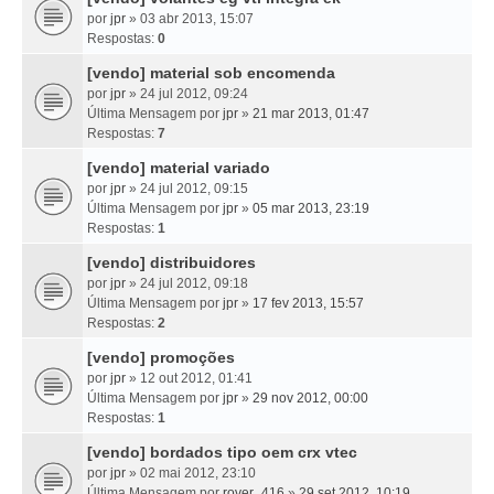
por
jpr
» 03 abr 2013, 15:07
Respostas:
0
[vendo] material sob encomenda
por
jpr
» 24 jul 2012, 09:24
Última Mensagem por
jpr
»
21 mar 2013, 01:47
Respostas:
7
[vendo] material variado
por
jpr
» 24 jul 2012, 09:15
Última Mensagem por
jpr
»
05 mar 2013, 23:19
Respostas:
1
[vendo] distribuidores
por
jpr
» 24 jul 2012, 09:18
Última Mensagem por
jpr
»
17 fev 2013, 15:57
Respostas:
2
[vendo] promoções
por
jpr
» 12 out 2012, 01:41
Última Mensagem por
jpr
»
29 nov 2012, 00:00
Respostas:
1
[vendo] bordados tipo oem crx vtec
por
jpr
» 02 mai 2012, 23:10
Última Mensagem por
rover_416
»
29 set 2012, 10:19