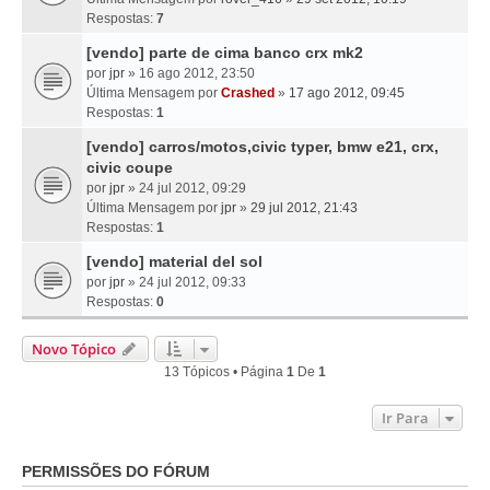
Respostas:
7
[vendo] parte de cima banco crx mk2
por
jpr
» 16 ago 2012, 23:50
Última Mensagem por
Crashed
»
17 ago 2012, 09:45
Respostas:
1
[vendo] carros/motos,civic typer, bmw e21, crx,
civic coupe
por
jpr
» 24 jul 2012, 09:29
Última Mensagem por
jpr
»
29 jul 2012, 21:43
Respostas:
1
[vendo] material del sol
por
jpr
» 24 jul 2012, 09:33
Respostas:
0
Novo Tópico
13 Tópicos • Página
1
De
1
Ir Para
PERMISSÕES DO FÓRUM