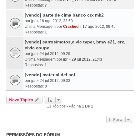
Respostas:
7
[vendo] parte de cima banco crx mk2
por
jpr
» 16 ago 2012, 23:50
Última Mensagem por
Crashed
»
17 ago 2012, 09:45
Respostas:
1
[vendo] carros/motos,civic typer, bmw e21, crx,
civic coupe
por
jpr
» 24 jul 2012, 09:29
Última Mensagem por
jpr
»
29 jul 2012, 21:43
Respostas:
1
[vendo] material del sol
por
jpr
» 24 jul 2012, 09:33
Respostas:
0
Novo Tópico
13 Tópicos • Página
1
De
1
Ir Para
PERMISSÕES DO FÓRUM