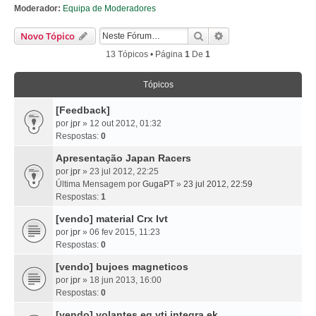
Moderador:
Equipa de Moderadores
Pesquisar
Pesquisa Avançada
Novo Tópico
13 Tópicos • Página
1
De
1
Tópicos
[Feedback]
por
jpr
» 12 out 2012, 01:32
Respostas:
0
Apresentação Japan Racers
por
jpr
» 23 jul 2012, 22:25
Última Mensagem por
GugaPT
»
23 jul 2012, 22:59
Respostas:
1
[vendo] material Crx Ivt
por
jpr
» 06 fev 2015, 11:23
Respostas:
0
[vendo] bujoes magneticos
por
jpr
» 18 jun 2013, 16:00
Respostas:
0
[vendo] volantes eg vti integra ek