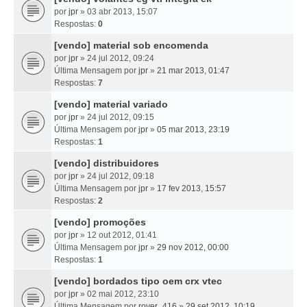
por
jpr
» 03 abr 2013, 15:07
Respostas:
0
[vendo] material sob encomenda
por
jpr
» 24 jul 2012, 09:24
Última Mensagem por
jpr
»
21 mar 2013, 01:47
Respostas:
7
[vendo] material variado
por
jpr
» 24 jul 2012, 09:15
Última Mensagem por
jpr
»
05 mar 2013, 23:19
Respostas:
1
[vendo] distribuidores
por
jpr
» 24 jul 2012, 09:18
Última Mensagem por
jpr
»
17 fev 2013, 15:57
Respostas:
2
[vendo] promoções
por
jpr
» 12 out 2012, 01:41
Última Mensagem por
jpr
»
29 nov 2012, 00:00
Respostas:
1
[vendo] bordados tipo oem crx vtec
por
jpr
» 02 mai 2012, 23:10
Última Mensagem por
rover_416
»
29 set 2012, 10:19