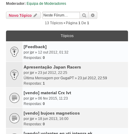
Moderador:
Equipa de Moderadores
Pesquisar
Pesquisa Avançada
Novo Tópico
13 Tópicos • Página
1
De
1
Tópicos
[Feedback]
por
jpr
» 12 out 2012, 01:32
Respostas:
0
Apresentação Japan Racers
por
jpr
» 23 jul 2012, 22:25
Última Mensagem por
GugaPT
»
23 jul 2012, 22:59
Respostas:
1
[vendo] material Crx Ivt
por
jpr
» 06 fev 2015, 11:23
Respostas:
0
[vendo] bujoes magneticos
por
jpr
» 18 jun 2013, 16:00
Respostas:
0
[vendo] volantes eg vti integra ek