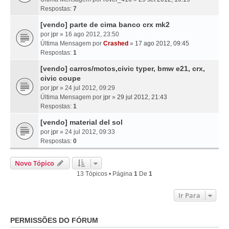
Respostas:
7
[vendo] parte de cima banco crx mk2
por
jpr
» 16 ago 2012, 23:50
Última Mensagem por
Crashed
»
17 ago 2012, 09:45
Respostas:
1
[vendo] carros/motos,civic typer, bmw e21, crx,
civic coupe
por
jpr
» 24 jul 2012, 09:29
Última Mensagem por
jpr
»
29 jul 2012, 21:43
Respostas:
1
[vendo] material del sol
por
jpr
» 24 jul 2012, 09:33
Respostas:
0
Novo Tópico
13 Tópicos • Página
1
De
1
Ir Para
PERMISSÕES DO FÓRUM