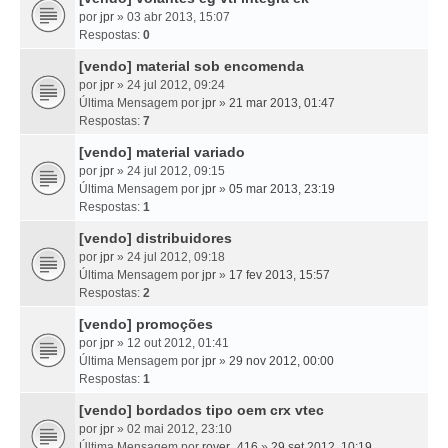
por
jpr
» 03 abr 2013, 15:07
Respostas:
0
[vendo] material sob encomenda
por
jpr
» 24 jul 2012, 09:24
Última Mensagem por
jpr
»
21 mar 2013, 01:47
Respostas:
7
[vendo] material variado
por
jpr
» 24 jul 2012, 09:15
Última Mensagem por
jpr
»
05 mar 2013, 23:19
Respostas:
1
[vendo] distribuidores
por
jpr
» 24 jul 2012, 09:18
Última Mensagem por
jpr
»
17 fev 2013, 15:57
Respostas:
2
[vendo] promoções
por
jpr
» 12 out 2012, 01:41
Última Mensagem por
jpr
»
29 nov 2012, 00:00
Respostas:
1
[vendo] bordados tipo oem crx vtec
por
jpr
» 02 mai 2012, 23:10
Última Mensagem por
rover_416
»
29 set 2012, 10:19