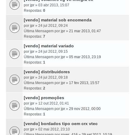
por
jpr
» 03 abr 2013, 15:07
Respostas:
0
[vendo] material sob encomenda
por
jpr
» 24 jul 2012, 09:24
Última Mensagem por
jpr
»
21 mar 2013, 01:47
Respostas:
7
[vendo] material variado
por
jpr
» 24 jul 2012, 09:15
Última Mensagem por
jpr
»
05 mar 2013, 23:19
Respostas:
1
[vendo] distribuidores
por
jpr
» 24 jul 2012, 09:18
Última Mensagem por
jpr
»
17 fev 2013, 15:57
Respostas:
2
[vendo] promoções
por
jpr
» 12 out 2012, 01:41
Última Mensagem por
jpr
»
29 nov 2012, 00:00
Respostas:
1
[vendo] bordados tipo oem crx vtec
por
jpr
» 02 mai 2012, 23:10
Última Mensagem por
rover_416
»
29 set 2012, 10:19