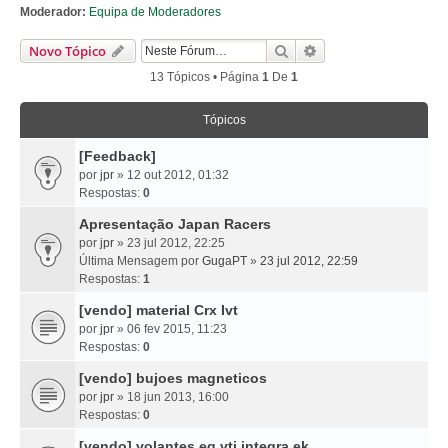
Moderador:
Equipa de Moderadores
Pesquisar
Pesquisa Avançada
Novo Tópico
13 Tópicos • Página
1
De
1
Tópicos
[Feedback]
por
jpr
» 12 out 2012, 01:32
Respostas:
0
Apresentação Japan Racers
por
jpr
» 23 jul 2012, 22:25
Última Mensagem por
GugaPT
»
23 jul 2012, 22:59
Respostas:
1
[vendo] material Crx Ivt
por
jpr
» 06 fev 2015, 11:23
Respostas:
0
[vendo] bujoes magneticos
por
jpr
» 18 jun 2013, 16:00
Respostas:
0
[vendo] volantes eg vti integra ek