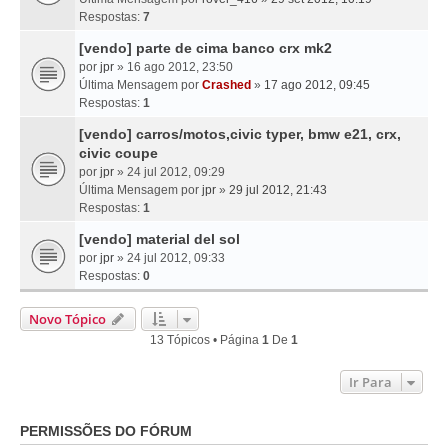
Respostas:
7
[vendo] parte de cima banco crx mk2
por
jpr
» 16 ago 2012, 23:50
Última Mensagem por
Crashed
»
17 ago 2012, 09:45
Respostas:
1
[vendo] carros/motos,civic typer, bmw e21, crx,
civic coupe
por
jpr
» 24 jul 2012, 09:29
Última Mensagem por
jpr
»
29 jul 2012, 21:43
Respostas:
1
[vendo] material del sol
por
jpr
» 24 jul 2012, 09:33
Respostas:
0
Novo Tópico
13 Tópicos • Página
1
De
1
Ir Para
PERMISSÕES DO FÓRUM