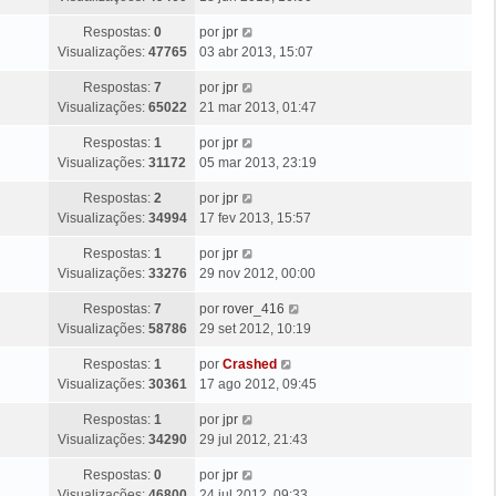
e
a
t
a
n
g
Ú
Respostas:
0
por
jpr
i
M
s
e
l
Visualizações:
47765
03 abr 2013, 15:07
m
e
a
m
t
a
n
g
Ú
Respostas:
7
por
jpr
i
M
s
e
l
Visualizações:
65022
21 mar 2013, 01:47
m
e
a
m
t
a
n
g
Ú
Respostas:
1
por
jpr
i
M
s
e
l
Visualizações:
31172
05 mar 2013, 23:19
m
e
a
m
t
a
n
g
Ú
Respostas:
2
por
jpr
i
M
s
e
l
Visualizações:
34994
17 fev 2013, 15:57
m
e
a
m
t
a
n
g
Ú
Respostas:
1
por
jpr
i
M
s
e
l
Visualizações:
33276
29 nov 2012, 00:00
m
e
a
m
t
a
n
g
Ú
Respostas:
7
por
rover_416
i
M
s
e
l
Visualizações:
58786
29 set 2012, 10:19
m
e
a
m
t
a
n
g
Ú
Respostas:
1
por
Crashed
i
M
s
e
l
Visualizações:
30361
17 ago 2012, 09:45
m
e
a
m
t
a
n
g
Ú
Respostas:
1
por
jpr
i
M
s
e
l
Visualizações:
34290
29 jul 2012, 21:43
m
e
a
m
t
a
n
g
Ú
Respostas:
0
por
jpr
i
M
s
e
l
Visualizações:
46800
24 jul 2012, 09:33