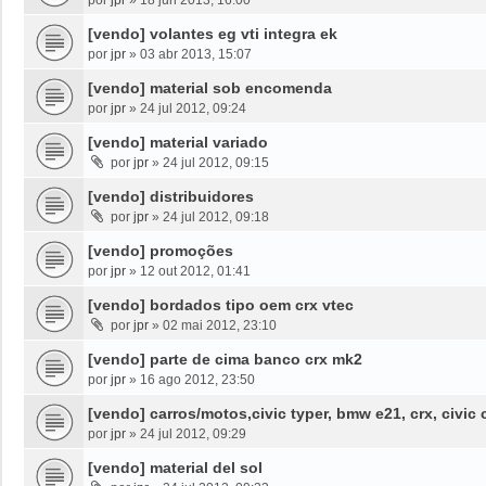
[vendo] volantes eg vti integra ek
por
jpr
»
03 abr 2013, 15:07
[vendo] material sob encomenda
por
jpr
»
24 jul 2012, 09:24
[vendo] material variado
por
jpr
»
24 jul 2012, 09:15
[vendo] distribuidores
por
jpr
»
24 jul 2012, 09:18
[vendo] promoções
por
jpr
»
12 out 2012, 01:41
[vendo] bordados tipo oem crx vtec
por
jpr
»
02 mai 2012, 23:10
[vendo] parte de cima banco crx mk2
por
jpr
»
16 ago 2012, 23:50
[vendo] carros/motos,civic typer, bmw e21, crx, civic
por
jpr
»
24 jul 2012, 09:29
[vendo] material del sol