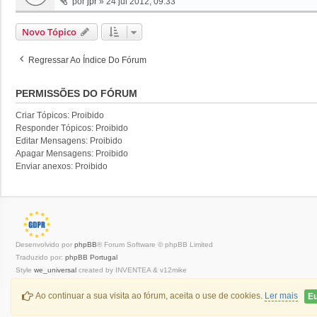
por
jpr
»
24 jul 2012, 09:33
Novo Tópico
Regressar Ao Índice Do Fórum
PERMISSÕES DO FÓRUM
Criar Tópicos: Proibido
Responder Tópicos: Proibido
Editar Mensagens: Proibido
Apagar Mensagens: Proibido
Enviar anexos: Proibido
Desenvolvido por
phpBB
® Forum Software © phpBB Limited
Traduzido por:
phpBB Portugal
Style
we_universal
created by INVENTEA & v12mike
Privacidade
|
Termos
Ao continuar a sua visita ao fórum, aceita o use de cookies.
Ler mais
Eu