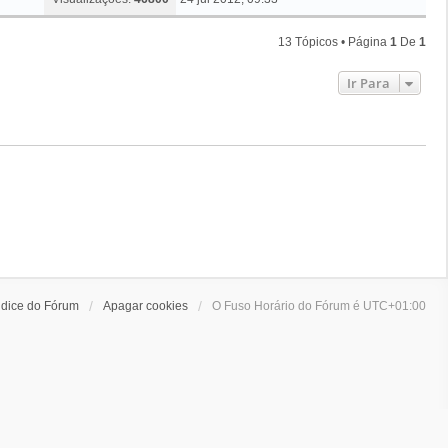
m
e
a
m
t
a
n
g
i
M
s
13 Tópicos • Página
1
De
1
e
m
e
a
m
a
n
g
Ir Para
M
s
e
e
a
m
n
g
s
e
a
m
g
e
m
ndice do Fórum
Apagar cookies
O Fuso Horário do Fórum é
UTC+01:00