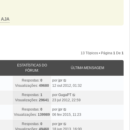
o AJA
13 Tópicos • Página
1
De
1
ESTATÍSTICAS DO
ÚLTIMA MENSAGEM
FÓRUM:
Ú
Respostas:
0
por
jpr
l
Visualizações:
49680
12 out 2012, 01:32
t
Ú
Respostas:
1
por
GugaPT
i
l
Visualizações:
29641
23 jul 2012, 22:59
m
t
a
Ú
Respostas:
0
por
jpr
i
M
l
Visualizações:
139989
06 fev 2015, 11:23
m
e
t
a
n
Ú
Respostas:
0
por
jpr
i
M
s
l
Visualizações:
49460
18 jun 2013, 16:00
m