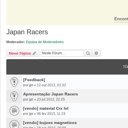
Encont
Japan Racers
Moderador:
Equipa de Moderadores
Pesquisar
Pesquisa Avanç
Novo Tópico
TÓ
[Feedback]
por
jpr
»
12 out 2012, 01:32
Apresentação Japan Racers
por
jpr
»
23 jul 2012, 22:25
[vendo] material Crx Ivt
por
jpr
»
06 fev 2015, 11:23
[vendo] bujoes magneticos
por
jpr
»
18 jun 2013, 16:00