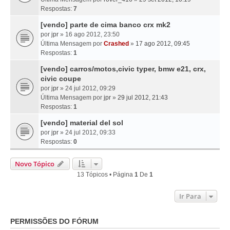
Respostas:
7
[vendo] parte de cima banco crx mk2
por
jpr
» 16 ago 2012, 23:50
Última Mensagem por
Crashed
»
17 ago 2012, 09:45
Respostas:
1
[vendo] carros/motos,civic typer, bmw e21, crx,
civic coupe
por
jpr
» 24 jul 2012, 09:29
Última Mensagem por
jpr
»
29 jul 2012, 21:43
Respostas:
1
[vendo] material del sol
por
jpr
» 24 jul 2012, 09:33
Respostas:
0
Novo Tópico
13 Tópicos • Página
1
De
1
Ir Para
PERMISSÕES DO FÓRUM