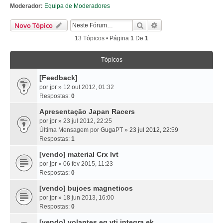
Moderador:
Equipa de Moderadores
Pesquisar
Pesquisa Avançada
Novo Tópico
13 Tópicos • Página
1
De
1
Tópicos
[Feedback]
por
jpr
» 12 out 2012, 01:32
Respostas:
0
Apresentação Japan Racers
por
jpr
» 23 jul 2012, 22:25
Última Mensagem por
GugaPT
»
23 jul 2012, 22:59
Respostas:
1
[vendo] material Crx Ivt
por
jpr
» 06 fev 2015, 11:23
Respostas:
0
[vendo] bujoes magneticos
por
jpr
» 18 jun 2013, 16:00
Respostas:
0
[vendo] volantes eg vti integra ek