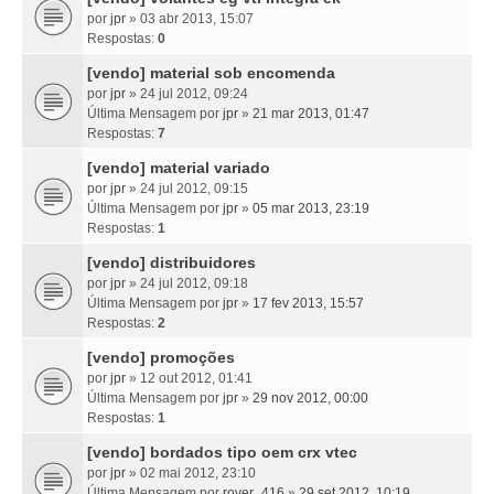
por
jpr
» 03 abr 2013, 15:07
Respostas:
0
[vendo] material sob encomenda
por
jpr
» 24 jul 2012, 09:24
Última Mensagem por
jpr
»
21 mar 2013, 01:47
Respostas:
7
[vendo] material variado
por
jpr
» 24 jul 2012, 09:15
Última Mensagem por
jpr
»
05 mar 2013, 23:19
Respostas:
1
[vendo] distribuidores
por
jpr
» 24 jul 2012, 09:18
Última Mensagem por
jpr
»
17 fev 2013, 15:57
Respostas:
2
[vendo] promoções
por
jpr
» 12 out 2012, 01:41
Última Mensagem por
jpr
»
29 nov 2012, 00:00
Respostas:
1
[vendo] bordados tipo oem crx vtec
por
jpr
» 02 mai 2012, 23:10
Última Mensagem por
rover_416
»
29 set 2012, 10:19