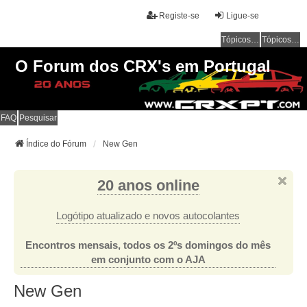
Registe-se
Ligue-se
Tópicos sem resposta
Tópicos ativos
O Forum dos CRX's em Portugal
FAQ
Pesquisar
Índice do Fórum
New Gen
20 anos online
Logótipo atualizado e novos autocolantes
Encontros mensais, todos os 2ºs domingos do mês
em conjunto com o AJA
New Gen