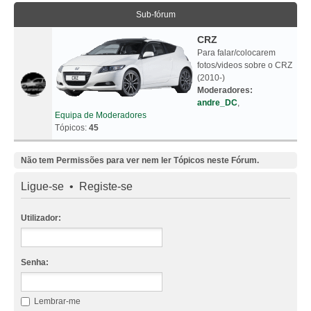
Sub-fórum
CRZ
Para falar/colocarem
fotos/videos sobre o CRZ
(2010-)
Moderadores:
andre_DC
,
Equipa de Moderadores
Tópicos:
45
Não tem Permissões para ver nem ler Tópicos neste Fórum.
Ligue-se
•
Registe-se
Utilizador:
Senha:
Lembrar-me