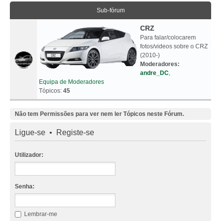
Sub-fórum
CRZ
Para falar/colocarem
fotos/videos sobre o CRZ
(2010-)
Moderadores:
andre_DC
,
Equipa de Moderadores
Tópicos:
45
Não tem Permissões para ver nem ler Tópicos neste Fórum.
Ligue-se
•
Registe-se
Utilizador:
Senha:
Lembrar-me