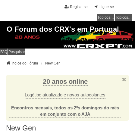
Registe-se
Ligue-se
Tópicos sem resposta
Tópicos ativos
O Forum dos CRX's em Portugal
FAQ
Pesquisar
Índice do Fórum
New Gen
20 anos online
Logótipo atualizado e novos autocolantes
Encontros mensais, todos os 2ºs domingos do mês
em conjunto com o AJA
New Gen