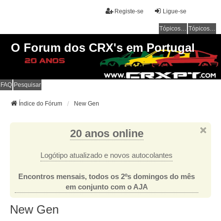
Registe-se
Ligue-se
Tópicos sem resposta
Tópicos ativos
O Forum dos CRX's em Portugal
FAQ
Pesquisar
Índice do Fórum
New Gen
20 anos online
Logótipo atualizado e novos autocolantes
Encontros mensais, todos os 2ºs domingos do mês
em conjunto com o AJA
New Gen