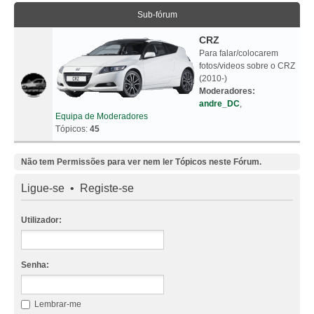
Sub-fórum
CRZ
Para falar/colocarem
fotos/videos sobre o CRZ
(2010-)
Moderadores:
andre_DC
,
Equipa de Moderadores
Tópicos:
45
Não tem Permissões para ver nem ler Tópicos neste Fórum.
Ligue-se
•
Registe-se
Utilizador:
Senha:
Lembrar-me