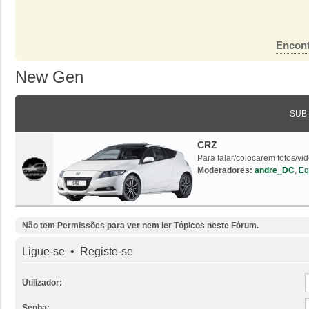
Encont
New Gen
SUB
CRZ
Para falar/colocarem fotos/vi
Moderadores:
andre_DC
,
Eq
Não tem Permissões para ver nem ler Tópicos neste Fórum.
Ligue-se
•
Registe-se
Utilizador:
Senha: