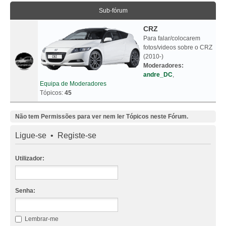
Sub-fórum
CRZ
Para falar/colocarem
fotos/videos sobre o CRZ
(2010-)
Moderadores:
andre_DC
,
Equipa de Moderadores
Tópicos:
45
Não tem Permissões para ver nem ler Tópicos neste Fórum.
Ligue-se
•
Registe-se
Utilizador:
Senha:
Lembrar-me