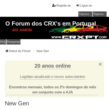
Registe-se
Ligue-se
Tópicos sem resposta
Tópicos ativos
O Forum dos CRX's em Portugal
FAQ
Pesquisar
Índice do Fórum
New Gen
20 anos online
Logótipo atualizado e novos autocolantes
Encontros mensais, todos os 2ºs domingos do mês
em conjunto com o AJA
New Gen