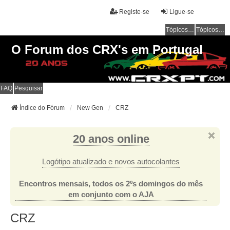
Registe-se
Ligue-se
Tópicos sem resposta
Tópicos ativos
O Forum dos CRX's em Portugal
FAQ
Pesquisar
Índice do Fórum
New Gen
CRZ
20 anos online
Logótipo atualizado e novos autocolantes
Encontros mensais, todos os 2ºs domingos do mês
em conjunto com o AJA
CRZ