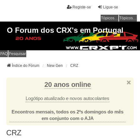
Registe-se
Ligue-se
Tópicos sem resposta
Tópicos ativos
O Forum dos CRX's em Portugal
FAQ
Pesquisar
Índice do Fórum
New Gen
CRZ
20 anos online
Logótipo atualizado e novos autocolantes
Encontros mensais, todos os 2ºs domingos do mês
em conjunto com o AJA
CRZ