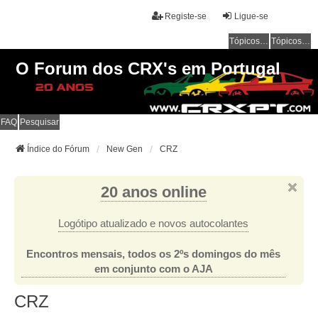
Registe-se
Ligue-se
Tópicos sem resposta
Tópicos ativos
O Forum dos CRX's em Portugal
FAQ
Pesquisar
Índice do Fórum
New Gen
CRZ
20 anos online
Logótipo atualizado e novos autocolantes
Encontros mensais, todos os 2ºs domingos do mês
em conjunto com o AJA
CRZ