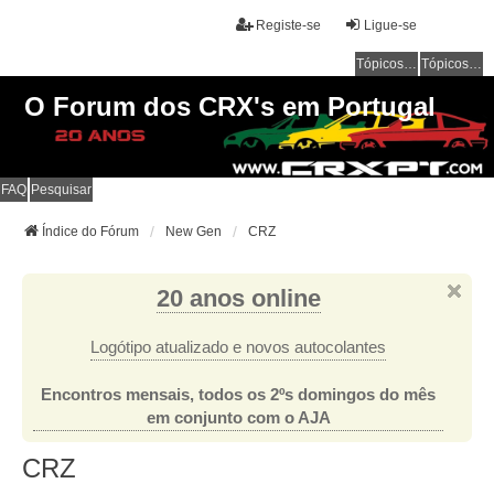
Registe-se
Ligue-se
Tópicos sem resposta
Tópicos ativos
O Forum dos CRX's em Portugal
FAQ
Pesquisar
Índice do Fórum
New Gen
CRZ
20 anos online
Logótipo atualizado e novos autocolantes
Encontros mensais, todos os 2ºs domingos do mês
em conjunto com o AJA
CRZ