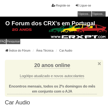
Registe-se
Ligue-se
Tópicos sem resposta
Tópicos ativos
O Forum dos CRX's em Portugal
FAQ
Pesquisar
Índice do Fórum
Área Técnica
Car Audio
20 anos online
Logótipo atualizado e novos autocolantes
Encontros mensais, todos os 2ºs domingos do mês
em conjunto com o AJA
Car Audio