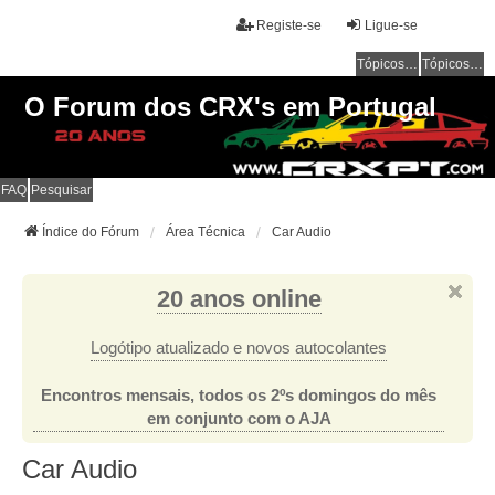
Registe-se
Ligue-se
Tópicos sem resposta
Tópicos ativos
O Forum dos CRX's em Portugal
FAQ
Pesquisar
Índice do Fórum
Área Técnica
Car Audio
20 anos online
Logótipo atualizado e novos autocolantes
Encontros mensais, todos os 2ºs domingos do mês
em conjunto com o AJA
Car Audio