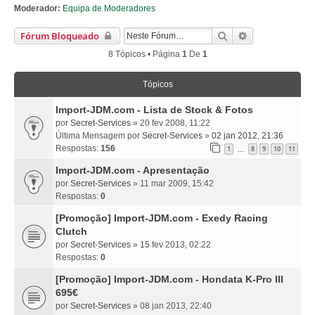
Moderador:
Equipa de Moderadores
Pesquisar
Pesquisa Avan
Fórum Bloqueado
8 Tópicos • Página
1
De
1
Tópicos
Import-JDM.com - Lista de Stock & Fotos
por
Secret-Services
» 20 fev 2008, 11:22
Última Mensagem por
Secret-Services
»
02 jan 2012, 21:36
Respostas:
156
1
8
9
10
11
...
Import-JDM.com - Apresentação
por
Secret-Services
» 11 mar 2009, 15:42
Respostas:
0
[Promoção] Import-JDM.com - Exedy Racing
Clutch
por
Secret-Services
» 15 fev 2013, 02:22
Respostas:
0
[Promoção] Import-JDM.com - Hondata K-Pro III
695€
por
Secret-Services
» 08 jan 2013, 22:40