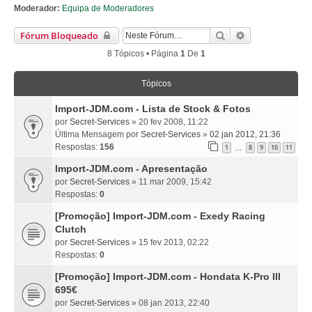
Moderador:
Equipa de Moderadores
Pesquisar
Pesquisa Avan
Fórum Bloqueado
8 Tópicos • Página
1
De
1
Tópicos
Import-JDM.com - Lista de Stock & Fotos
por
Secret-Services
» 20 fev 2008, 11:22
Última Mensagem por
Secret-Services
»
02 jan 2012, 21:36
Respostas:
156
1
8
9
10
11
...
Import-JDM.com - Apresentação
por
Secret-Services
» 11 mar 2009, 15:42
Respostas:
0
[Promoção] Import-JDM.com - Exedy Racing
Clutch
por
Secret-Services
» 15 fev 2013, 02:22
Respostas:
0
[Promoção] Import-JDM.com - Hondata K-Pro III
695€
por
Secret-Services
» 08 jan 2013, 22:40