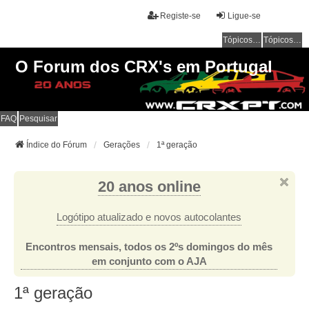
Registe-se
Ligue-se
Tópicos sem resposta
Tópicos ativos
O Forum dos CRX's em Portugal
FAQ
Pesquisar
Índice do Fórum
Gerações
1ª geração
20 anos online
Logótipo atualizado e novos autocolantes
Encontros mensais, todos os 2ºs domingos do mês
em conjunto com o AJA
1ª geração