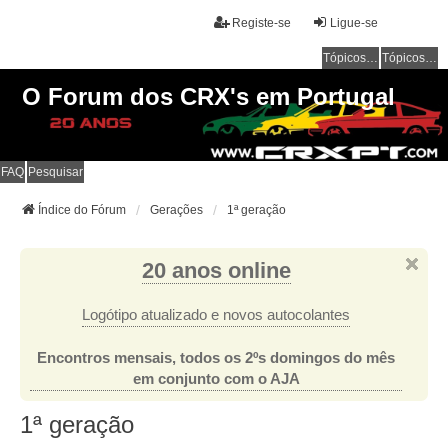
Registe-se
Ligue-se
Tópicos sem resposta
Tópicos ativos
O Forum dos CRX's em Portugal
FAQ
Pesquisar
Índice do Fórum
Gerações
1ª geração
20 anos online
Logótipo atualizado e novos autocolantes
Encontros mensais, todos os 2ºs domingos do mês
em conjunto com o AJA
1ª geração