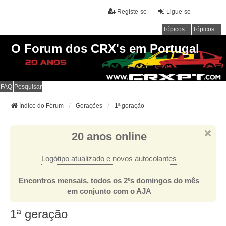
Registe-se
Ligue-se
Tópicos sem resposta
Tópicos ativos
O Forum dos CRX's em Portugal
FAQ
Pesquisar
Índice do Fórum
Gerações
1ª geração
20 anos online
Logótipo atualizado e novos autocolantes
Encontros mensais, todos os 2ºs domingos do mês
em conjunto com o AJA
1ª geração