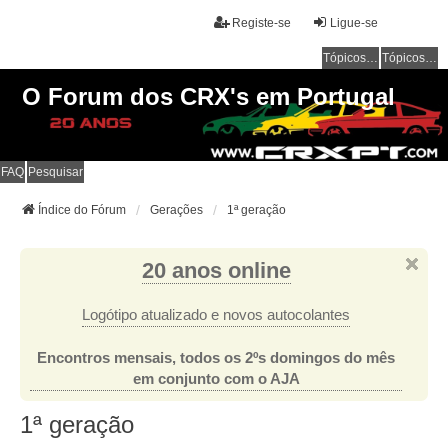
Registe-se
Ligue-se
Tópicos sem resposta
Tópicos ativos
O Forum dos CRX's em Portugal
FAQ
Pesquisar
Índice do Fórum
Gerações
1ª geração
20 anos online
Logótipo atualizado e novos autocolantes
Encontros mensais, todos os 2ºs domingos do mês
em conjunto com o AJA
1ª geração