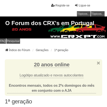
Registe-se
Ligue-se
Tópicos sem resposta
Tópicos ativos
O Forum dos CRX's em Portugal
FAQ
Pesquisar
Índice do Fórum
Gerações
1ª geração
20 anos online
Logótipo atualizado e novos autocolantes
Encontros mensais, todos os 2ºs domingos do mês
em conjunto com o AJA
1ª geração