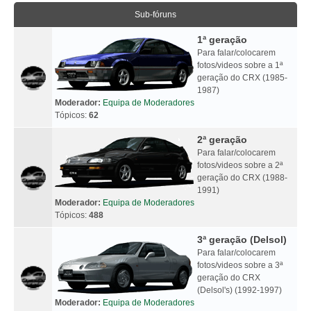
Sub-fóruns
1ª geração
Para falar/colocarem
fotos/videos sobre a 1ª
geração do CRX (1985-
1987)
Moderador:
Equipa de Moderadores
Tópicos:
62
2ª geração
Para falar/colocarem
fotos/videos sobre a 2ª
geração do CRX (1988-
1991)
Moderador:
Equipa de Moderadores
Tópicos:
488
3ª geração (Delsol)
Para falar/colocarem
fotos/videos sobre a 3ª
geração do CRX
(Delsol's) (1992-1997)
Moderador:
Equipa de Moderadores