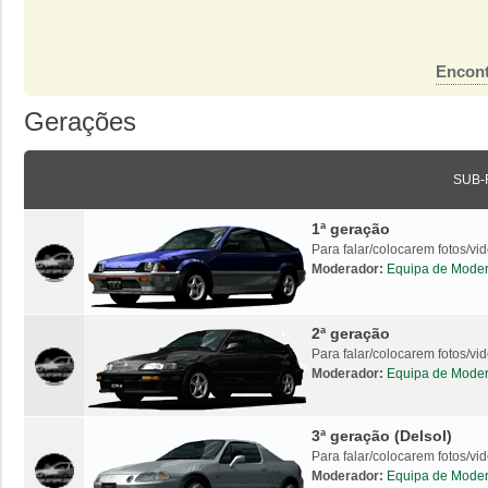
Encont
Gerações
SUB-
1ª geração
Para falar/colocarem fotos/v
Moderador:
Equipa de Mode
2ª geração
Para falar/colocarem fotos/v
Moderador:
Equipa de Mode
3ª geração (Delsol)
Para falar/colocarem fotos/vi
Moderador:
Equipa de Mode