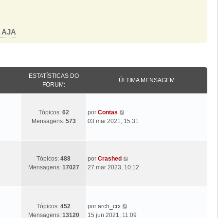
o AJA
ESTATÍSTICAS DO
ÚLTIMA MENSAGEM
FÓRUM:
Ú
V
Tópicos:
62
por
Contas
l
e
Mensagens:
573
03 mai 2021, 15:31
t
j
i
a
m
a
a
ú
Ú
V
Tópicos:
488
por
Crashed
M
l
l
e
Mensagens:
17027
27 mar 2023, 10:12
e
t
t
j
n
i
i
a
s
m
m
a
a
a
a
ú
Ú
V
Tópicos:
452
por
arch_crx
g
M
M
l
l
e
Mensagens:
13120
15 jun 2021, 11:09
e
e