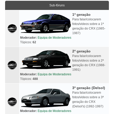
Sub-fóruns
1ª geração
Para falar/colocarem
fotos/videos sobre a 1ª
geração do CRX (1985-
1987)
Moderador:
Equipa de Moderadores
Tópicos:
62
2ª geração
Para falar/colocarem
fotos/videos sobre a 2ª
geração do CRX (1988-
1991)
Moderador:
Equipa de Moderadores
Tópicos:
488
3ª geração (Delsol)
Para falar/colocarem
fotos/videos sobre a 3ª
geração do CRX
(Delsol's) (1992-1997)
Moderador:
Equipa de Moderadores