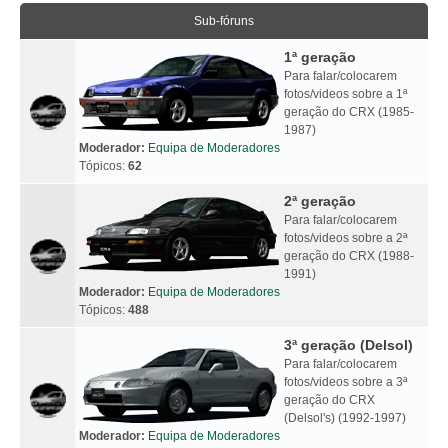
Sub-fóruns
1ª geração
Para falar/colocarem
fotos/videos sobre a 1ª
geração do CRX (1985-
1987)
Moderador:
Equipa de Moderadores
Tópicos:
62
2ª geração
Para falar/colocarem
fotos/videos sobre a 2ª
geração do CRX (1988-
1991)
Moderador:
Equipa de Moderadores
Tópicos:
488
3ª geração (Delsol)
Para falar/colocarem
fotos/videos sobre a 3ª
geração do CRX
(Delsol's) (1992-1997)
Moderador:
Equipa de Moderadores