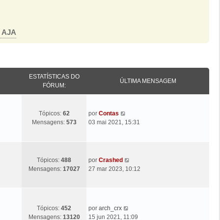
o AJA
ESTATÍSTICAS DO
ÚLTIMA MENSAGEM
FÓRUM:
Ú
V
Tópicos:
62
por
Contas
l
e
Mensagens:
573
03 mai 2021, 15:31
t
j
i
a
m
a
a
ú
Ú
V
Tópicos:
488
por
Crashed
M
l
l
e
Mensagens:
17027
27 mar 2023, 10:12
e
t
t
j
n
i
i
a
s
m
m
a
a
a
a
ú
Ú
V
Tópicos:
452
por
arch_crx
g
M
M
l
l
e
Mensagens:
13120
15 jun 2021, 11:09
e
e