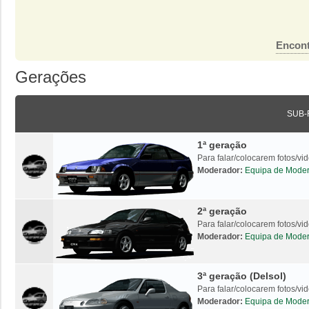
Encont
Gerações
SUB-
1ª geração
Para falar/colocarem fotos/v
Moderador:
Equipa de Mode
2ª geração
Para falar/colocarem fotos/v
Moderador:
Equipa de Mode
3ª geração (Delsol)
Para falar/colocarem fotos/vi
Moderador:
Equipa de Mode