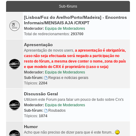
Sub-fóruns
[Lisboa/Foz do Arelho/Porto/Madeira] - Encontros
Informais/MENSAIS AJA /CRXPT
Moderador:
Equipa de Moderadores
Total de redirecionamentos:
293700
Apresentação
Apresentação de novos users,
a apresentação é obrigatória,
caso não seja efectuada será negado a participação no
resto do fórum, a mesma deve conter o nome, zona do país
e que modelo do CRX é proprietário (caso o seja)
Moderador:
Equipa de Moderadores
Sub-fórum:
Regras e noticias gerais
Tópicos:
2204
Discussão Geral
Utilizem este Forum para falar um pouco de tudo sobre Crx's
Moderador:
Equipa de Moderadores
Sub-fórum:
Roubados
Tópicos:
1074
Humor
Acho que não preciso de dizer para que é este forum...