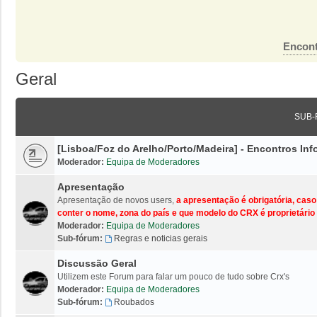
Encont
Geral
SUB-
[Lisboa/Foz do Arelho/Porto/Madeira] - Encontros I
Moderador:
Equipa de Moderadores
Apresentação
Apresentação de novos users,
a apresentação é obrigatória, cas
conter o nome, zona do país e que modelo do CRX é proprietário 
Moderador:
Equipa de Moderadores
Sub-fórum:
Regras e noticias gerais
Discussão Geral
Utilizem este Forum para falar um pouco de tudo sobre Crx's
Moderador:
Equipa de Moderadores
Sub-fórum:
Roubados