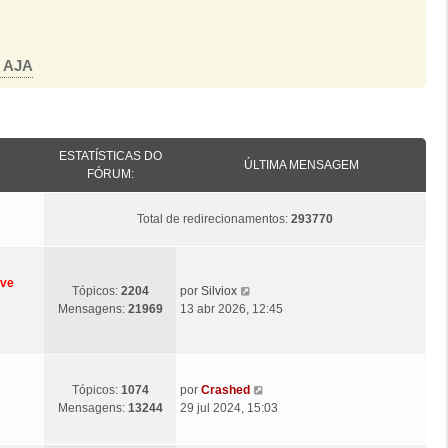
o AJA
ESTATÍSTICAS DO
ÚLTIMA MENSAGEM
FÓRUM:
Total de redirecionamentos:
293770
eve
Ú
V
Tópicos:
2204
por
Silviox
l
e
Mensagens:
21969
13 abr 2026, 12:45
t
j
i
a
m
a
a
ú
Ú
V
Tópicos:
1074
por
Crashed
M
l
l
e
Mensagens:
13244
29 jul 2024, 15:03
e
t
t
j
n
i
i
a