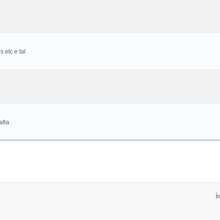
 etc e tal
afia
Í