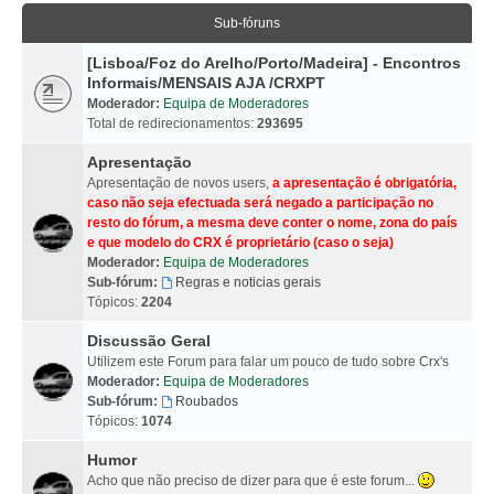
Sub-fóruns
[Lisboa/Foz do Arelho/Porto/Madeira] - Encontros
Informais/MENSAIS AJA /CRXPT
Moderador:
Equipa de Moderadores
Total de redirecionamentos:
293695
Apresentação
Apresentação de novos users,
a apresentação é obrigatória,
caso não seja efectuada será negado a participação no
resto do fórum, a mesma deve conter o nome, zona do país
e que modelo do CRX é proprietário (caso o seja)
Moderador:
Equipa de Moderadores
Sub-fórum:
Regras e noticias gerais
Tópicos:
2204
Discussão Geral
Utilizem este Forum para falar um pouco de tudo sobre Crx's
Moderador:
Equipa de Moderadores
Sub-fórum:
Roubados
Tópicos:
1074
Humor
Acho que não preciso de dizer para que é este forum...