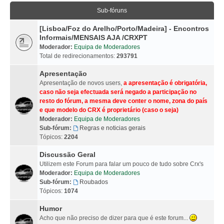
Sub-fóruns
[Lisboa/Foz do Arelho/Porto/Madeira] - Encontros
Informais/MENSAIS AJA /CRXPT
Moderador:
Equipa de Moderadores
Total de redirecionamentos:
293791
Apresentação
Apresentação de novos users,
a apresentação é obrigatória,
caso não seja efectuada será negado a participação no
resto do fórum, a mesma deve conter o nome, zona do país
e que modelo do CRX é proprietário (caso o seja)
Moderador:
Equipa de Moderadores
Sub-fórum:
Regras e noticias gerais
Tópicos:
2204
Discussão Geral
Utilizem este Forum para falar um pouco de tudo sobre Crx's
Moderador:
Equipa de Moderadores
Sub-fórum:
Roubados
Tópicos:
1074
Humor
Acho que não preciso de dizer para que é este forum...