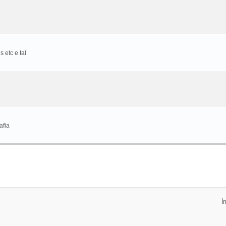
 etc e tal
afia
Í