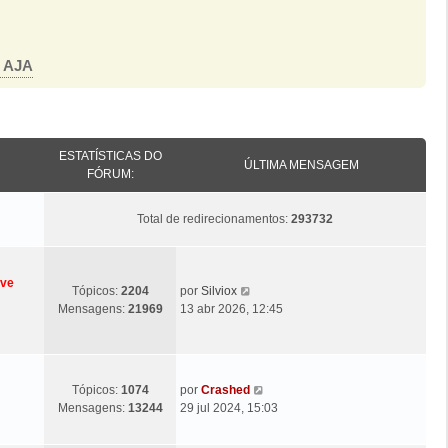
o AJA
ESTATÍSTICAS DO
ÚLTIMA MENSAGEM
FÓRUM:
Total de redirecionamentos:
293732
eve
Ú
V
Tópicos:
2204
por
Silviox
l
e
Mensagens:
21969
13 abr 2026, 12:45
t
j
i
a
m
a
a
ú
Ú
V
Tópicos:
1074
por
Crashed
M
l
l
e
Mensagens:
13244
29 jul 2024, 15:03
e
t
t
j
n
i
i
a