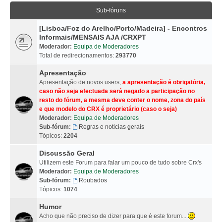
Sub-fóruns
[Lisboa/Foz do Arelho/Porto/Madeira] - Encontros
Informais/MENSAIS AJA /CRXPT
Moderador:
Equipa de Moderadores
Total de redirecionamentos:
293770
Apresentação
Apresentação de novos users,
a apresentação é obrigatória,
caso não seja efectuada será negado a participação no
resto do fórum, a mesma deve conter o nome, zona do país
e que modelo do CRX é proprietário (caso o seja)
Moderador:
Equipa de Moderadores
Sub-fórum:
Regras e noticias gerais
Tópicos:
2204
Discussão Geral
Utilizem este Forum para falar um pouco de tudo sobre Crx's
Moderador:
Equipa de Moderadores
Sub-fórum:
Roubados
Tópicos:
1074
Humor
Acho que não preciso de dizer para que é este forum...